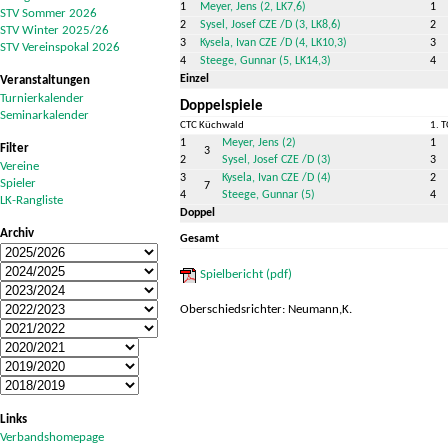
1
Meyer, Jens (2, LK7,6)
1
STV Sommer 2026
2
Sysel, Josef CZE /D (3, LK8,6)
2
STV Winter 2025/26
3
Kysela, Ivan CZE /D (4, LK10,3)
3
STV Vereinspokal 2026
4
Steege, Gunnar (5, LK14,3)
4
Einzel
Veranstaltungen
Turnierkalender
Doppelspiele
Seminarkalender
CTC Küchwald
1. T
1
Meyer, Jens (2)
1
Filter
3
2
Sysel, Josef CZE /D (3)
3
Vereine
3
Kysela, Ivan CZE /D (4)
2
Spieler
7
4
Steege, Gunnar (5)
4
LK-Rangliste
Doppel
Archiv
Gesamt
Spielbericht (pdf)
Oberschiedsrichter: Neumann,K.
Links
Verbandshomepage