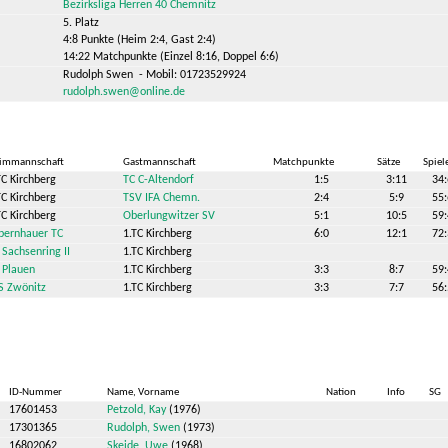
Bezirksliga Herren 40 Chemnitz
5. Platz
4:8 Punkte (Heim 2:4, Gast 2:4)
14:22 Matchpunkte (Einzel 8:16, Doppel 6:6)
Rudolph Swen - Mobil: 01723529924
rudolph.swen@online.de
immannschaft
Gastmannschaft
Matchpunkte
Sätze
Spiel
TC Kirchberg
TC C-Altendorf
1:5
3:11
34
TC Kirchberg
TSV IFA Chemn.
2:4
5:9
55
TC Kirchberg
Oberlungwitzer SV
5:1
10:5
59
bernhauer TC
1.TC Kirchberg
6:0
12:1
72
 Sachsenring II
1.TC Kirchberg
 Plauen
1.TC Kirchberg
3:3
8:7
59
S Zwönitz
1.TC Kirchberg
3:3
7:7
56
ID-Nummer
Name, Vorname
Nation
Info
SG
17601453
Petzold, Kay
(1976)
17301365
Rudolph, Swen
(1973)
16802062
Skeide, Uwe
(1968)