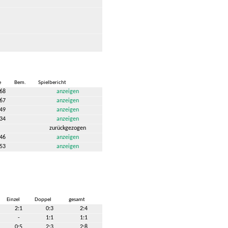
e
Bem.
Spielbericht
:68
anzeigen
:67
anzeigen
:49
anzeigen
:34
anzeigen
zurückgezogen
:46
anzeigen
:53
anzeigen
Einzel
Doppel
gesamt
2:1
0:3
2:4
-
1:1
1:1
0:5
2:3
2:8