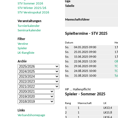
Liga
STV Sommer 2026
Tabelle
STV Winter 2025/26
STV Vereinspokal 2026
Mannschaftsführer
Veranstaltungen
Turnierkalender
Seminarkalender
Spieltermine - STV 2025
Filter
Datum
He
Vereine
So.
04.05.2025 09:00
1.
Spieler
So.
25.05.2025 09:00
1.
LK-Rangliste
So.
15.06.2025 09:00
1.
Archiv
So.
22.06.2025 13:30
Ol
So.
29.06.2025 09:00
TC
So.
24.08.2025 10:00
TC
So.
31.08.2025 10:00
Tu
HP ... Hallenpflicht
Spieler - Sommer 2025
Rang
Mannschaft
LK
1
1
LK13,4
Links
2
1
LK15,8
Verbandshomepage
3
1
LK16,4