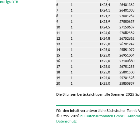
nuLiga DTB
6
1
LK23,4
26401362
7
1
LK24,1
26401338
8
1
LK21,2
27001267
9
1
LK23,9
27550637
10
1
LK24,5
27150687
11
1
LK24,6
27082569
12
1
LK24,8
26752862
13
1
LK25,0
26701247
14
1
LK25,0
25851079
15
1
LK25,0
26951004
16
1
LK25,0
27100860
17
1
LK25,0
26751253
18
1
LK25,0
25801500
19
1
LK25,0
25701528
20
1
LK25,0
25850937
Die Bilanzen berücksichtigen alle Sommer 2025 Spi
Für den Inhalt verantwortlich: Sächsischer Tennis 
© 1999-2026
nu Datenautomaten GmbH - Automati
Datenschutz