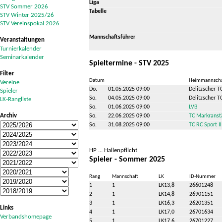
Liga
STV Sommer 2026
Tabelle
STV Winter 2025/26
STV Vereinspokal 2026
Mannschaftsführer
Veranstaltungen
Turnierkalender
Seminarkalender
Spieltermine - STV 2025
Filter
Datum
Heimmannscha
Vereine
Do.
01.05.2025 09:00
Delitzscher T
Spieler
So.
04.05.2025 09:00
Delitzscher T
LK-Rangliste
So.
01.06.2025 09:00
LVB
Archiv
So.
22.06.2025 09:00
TC Markranst
So.
31.08.2025 09:00
TC RC Sport II
HP ... Hallenpflicht
Spieler - Sommer 2025
Rang
Mannschaft
LK
ID-Nummer
1
1
LK13,8
26601248
2
1
LK14,8
26901151
3
1
LK16,3
26201351
Links
4
1
LK17,0
26701634
Verbandshomepage
5
1
LK17,6
26701227