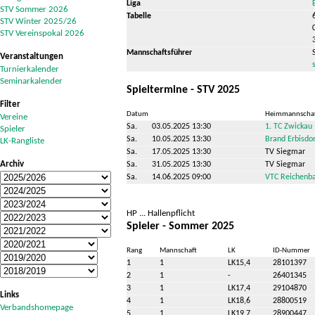
Liga
STV Sommer 2026
Tabelle
STV Winter 2025/26
STV Vereinspokal 2026
Mannschaftsführer
Veranstaltungen
Turnierkalender
Seminarkalender
Spieltermine - STV 2025
Filter
Datum
Heimmannscha
Vereine
Sa.
03.05.2025 13:30
1. TC Zwickau
Spieler
Sa.
10.05.2025 13:30
Brand Erbisdor
LK-Rangliste
Sa.
17.05.2025 13:30
TV Siegmar
Archiv
Sa.
31.05.2025 13:30
TV Siegmar
Sa.
14.06.2025 09:00
VTC Reichenba
HP ... Hallenpflicht
Spieler - Sommer 2025
Rang
Mannschaft
LK
ID-Nummer
1
1
LK15,4
28101397
2
1
-
26401345
3
1
LK17,4
29104870
Links
4
1
LK18,6
28800519
Verbandshomepage
5
1
LK19,7
28900447