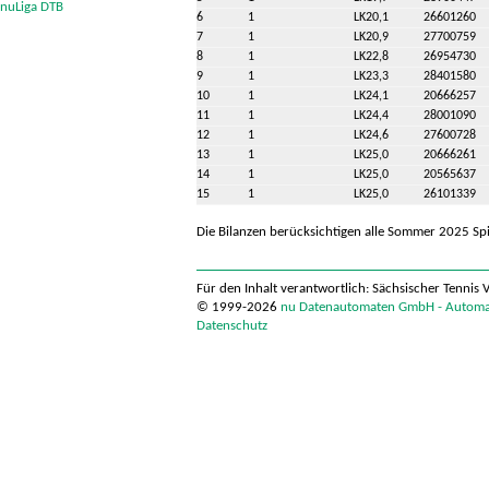
nuLiga DTB
6
1
LK20,1
26601260
7
1
LK20,9
27700759
8
1
LK22,8
26954730
9
1
LK23,3
28401580
10
1
LK24,1
20666257
11
1
LK24,4
28001090
12
1
LK24,6
27600728
13
1
LK25,0
20666261
14
1
LK25,0
20565637
15
1
LK25,0
26101339
Die Bilanzen berücksichtigen alle Sommer 2025 Spi
Für den Inhalt verantwortlich: Sächsischer Tennis 
© 1999-2026
nu Datenautomaten GmbH - Automati
Datenschutz