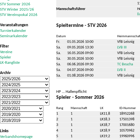
1
STV Sommer 2026
Mannschaftsführer
H
STV Winter 2025/26
l
STV Vereinspokal 2026
Veranstaltungen
Spieltermine - STV 2026
Turnierkalender
Seminarkalender
Datum
Heimmannschaf
Fr.
01.05.2026 10:00
VfB Leisnig
Filter
Sa.
09.05.2026 13:30
LVB III
Vereine
Sa.
16.05.2026 09:00
VfB Leisnig
Spieler
Sa.
30.05.2026 10:00
VfB Leisnig
LK-Rangliste
Sa.
06.06.2026 09:30
TC Beucha
Sa.
04.07.2026 09:00
LVB II
Archiv
Sa.
01.08.2026 09:00
VfB Leisnig
HP ... Hallenpflicht
Spieler - Sommer 2026
Rang
Mannschaft
LK
ID-Nummer
1
1
LK11,8
18952268
2
1
LK18,3
17501398
3
1
LK18,7
17001680
4
1
LK18,9
10570962
Links
5
1
LK19,2
19960996
Verbandshomepage