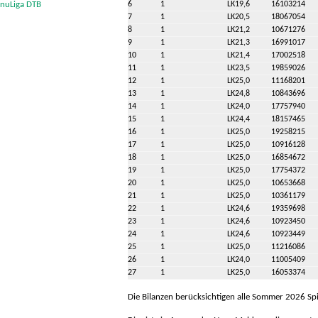
nuLiga DTB
6
1
LK19,6
16103214
7
1
LK20,5
18067054
8
1
LK21,2
10671276
9
1
LK21,3
16991017
10
1
LK21,4
17002518
11
1
LK23,5
19859026
12
1
LK25,0
11168201
13
1
LK24,8
10843696
14
1
LK24,0
17757940
15
1
LK24,4
18157465
16
1
LK25,0
19258215
17
1
LK25,0
10916128
18
1
LK25,0
16854672
19
1
LK25,0
17754372
20
1
LK25,0
10653668
21
1
LK25,0
10361179
22
1
LK24,6
19359698
23
1
LK24,6
10923450
24
1
LK24,6
10923449
25
1
LK25,0
11216086
26
1
LK24,0
11005409
27
1
LK25,0
16053374
Die Bilanzen berücksichtigen alle Sommer 2026 Spie