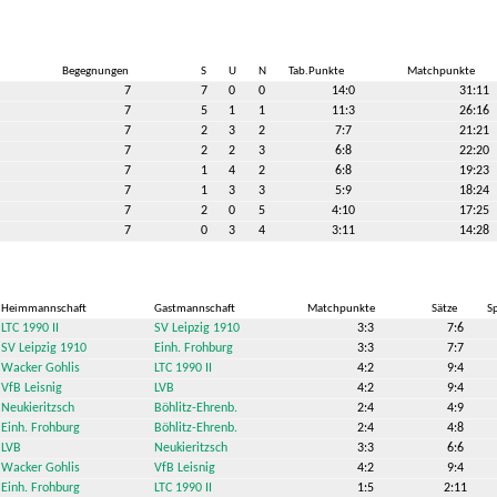
Begegnungen
S
U
N
Tab.Punkte
Matchpunkte
7
7
0
0
14:0
31:11
7
5
1
1
11:3
26:16
7
2
3
2
7:7
21:21
7
2
2
3
6:8
22:20
7
1
4
2
6:8
19:23
7
1
3
3
5:9
18:24
7
2
0
5
4:10
17:25
7
0
3
4
3:11
14:28
Heimmannschaft
Gastmannschaft
Matchpunkte
Sätze
Sp
LTC 1990 II
SV Leipzig 1910
3:3
7:6
SV Leipzig 1910
Einh. Frohburg
3:3
7:7
Wacker Gohlis
LTC 1990 II
4:2
9:4
VfB Leisnig
LVB
4:2
9:4
Neukieritzsch
Böhlitz-Ehrenb.
2:4
4:9
Einh. Frohburg
Böhlitz-Ehrenb.
2:4
4:8
LVB
Neukieritzsch
3:3
6:6
Wacker Gohlis
VfB Leisnig
4:2
9:4
Einh. Frohburg
LTC 1990 II
1:5
2:11