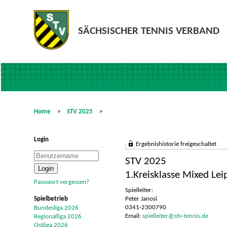
Home
>
STV 2025
>
Login
Ergebnishistorie freigeschaltet
STV 2025
1.Kreisklasse Mixed Lei
Passwort vergessen?
Spielleiter:
Spielbetrieb
Peter Janosi
0341-2300790
Bundesliga 2026
Email:
spielleiter@stv-tennis.de
Regionalliga 2026
Ostliga 2026