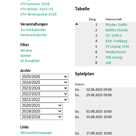
STV Sommer 2026
Tabelle
STV Winter 2025/26
STV Vereinspokal 2026
Rang
Mannschaft
Veranstaltungen
1
Wacker Gohlis
Turnierkalender
2
Böhlitz-Ehrenb.
Seminarkalender
3
LTC 1990 II
4
Einh. Frohburg
Filter
5
SV Leipzig 1910
Vereine
6
Neukieritzsch
Spieler
7
VfB Leisnig
LK-Rangliste
8
LVB
Archiv
Spielplan
Datum
So.
22.06.2025 09:00
So.
29.06.2025 09:00
So.
03.08.2025 10:00
So.
10.08.2025 10:00
Links
Verbandshomepage
So.
17.08.2025 10:00