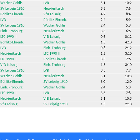
Wacker Gohlis
LVB
5:1
10:2
SV Leipzig 1910
Neukieritzsch
3:3
7:6
Böhlitz-Ehrenb.
VfB Leisnig
4:2
8:4
LVB
Böhlitz-Ehrenb.
2:4
5:9
SV Leipzig 1910
Wacker Gohlis
2:4
5:8
Einh. Frohburg
Neukieritzsch
3:3
6:6
LTC 1990 II
VfB Leisnig
0:6
0:12
Böhlitz-Ehrenb.
Wacker Gohlis
1:5
4:10
LVB
Einh. Frohburg
0:6
2:12
Neukieritzsch
LTC 1990 II
1:5
3:10
LTC 1990 II
Böhlitz-Ehrenb.
3:3
7:6
VfB Leisnig
Einh. Frohburg
1:5
3:10
SV Leipzig 1910
LVB
3:3
7:7
Wacker Gohlis
Neukieritzsch
5:1
10:3
Böhlitz-Ehrenb.
SV Leipzig 1910
6:0
12:0
Einh. Frohburg
Wacker Gohlis
2:4
5:8
LTC 1990 II
LVB
3:3
7:8
Neukieritzsch
VfB Leisnig
5:1
10:3
VfB Leisnig
SV Leipzig 1910
1:5
2:10