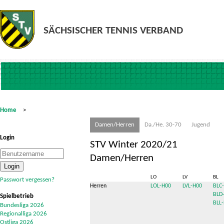
Home
>
Damen/Herren
Da./He. 30-70
Jugend
Login
STV Winter 2020/21
Damen/Herren
LO
LV
BL
Passwort vergessen?
Herren
LOL-H00
LVL-H00
BLC
BLD
Spielbetrieb
BLL-
Bundesliga 2026
Regionalliga 2026
Ostliga 2026