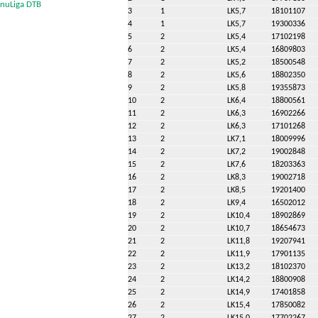
nuLiga DTB
3
1
LK5,7
18101107
4
1
LK5,7
19300336
5
2
LK5,4
17102198
6
2
LK5,4
16809803
7
2
LK5,2
18500548
8
2
LK5,6
18802350
9
2
LK5,8
19355873
10
2
LK6,4
18800561
11
2
LK6,3
16902266
12
2
LK6,3
17101268
13
2
LK7,1
18009996
14
2
LK7,2
19002848
15
2
LK7,6
18203363
16
2
LK8,3
19002718
17
2
LK8,5
19201400
18
2
LK9,4
16502012
19
2
LK10,4
18902869
20
2
LK10,7
18654673
21
2
LK11,8
19207941
22
2
LK11,9
17901135
23
2
LK13,2
18102370
24
2
LK14,2
18800908
25
2
LK14,9
17401858
26
2
LK15,4
17850082