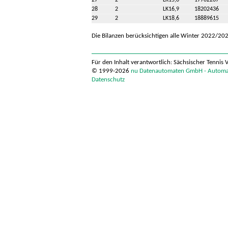
27
2
LK15,0
17702267
28
2
LK16,9
18202436
29
2
LK18,6
18889615
Die Bilanzen berücksichtigen alle Winter 2022/2023
Für den Inhalt verantwortlich: Sächsischer Tennis 
© 1999-2026
nu Datenautomaten GmbH - Automati
Datenschutz