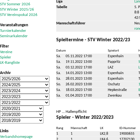
Liga
Lan
STV Sommer 2026
Tabelle
5. P
STV Winter 2025/26
8:8
STV Vereinspokal 2026
42:
Mannschaftsführer
Neu
Veranstaltungen
ro
Turnierkalender
Seminarkalender
Spieltermine - STV Winter 2022/23
Filter
Datum
Spielort
Vereine
Sa.
05.11.2022 17:00
Espenhain
Spieler
Sa.
19.11.2022 13:00
Pappritz
LK-Rangliste
Sa.
03.12.2022 17:00
LAZ
Archiv
Sa.
14.01.2023 13:00
Espenhain
Sa.
28.01.2023 13:00
Espenhain
So.
26.02.2023 13:00
Oschatz
Sa.
18.03.2023 17:00
Hepkestraße
Sa.
01.04.2023 17:00
Zwenkau
HP ... Hallenpflicht
Spieler - Winter 2022/2023
Rang
Mannschaft
LK
ID-Nummer
Links
1
1
LK2,8
19000655
Verbandshomepage
2
1
LK4,6
17707130